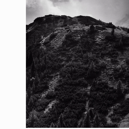
< Atrás
El Camino I
“
Allí arr
hombres ll
Allí arri
niebla o
difumina
¿Lo oyes?
buscan un