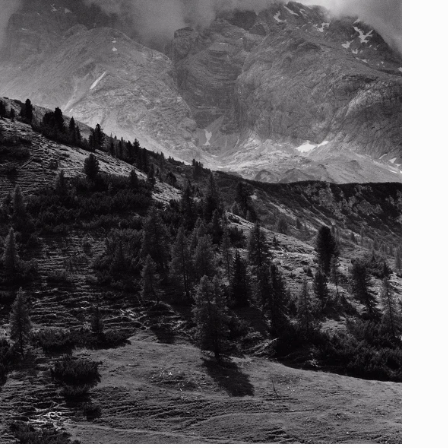
nterior
iba, más allá de las nubes, donde el mundo de los
ega a su límite, la montaña atraviesa el cielo.
ba, donde el sendero se pierde en la roca y la
culta el borde del precipicio, la cordura se
 Aquí arriba el viento azota a los hombres que
 sentido a su existencia.