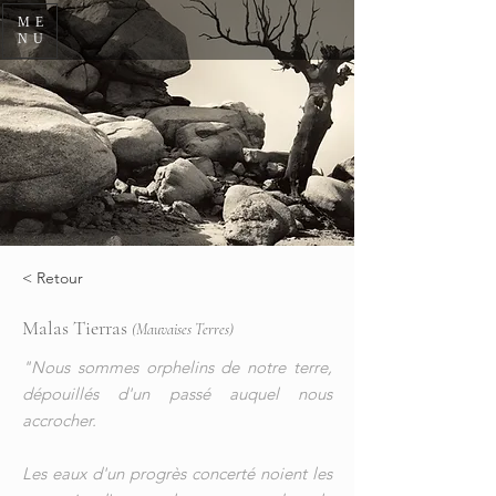
ME
NU
< Retour
Malas Tierras
(Mauvaises Terres)
"Nous sommes orphelins de notre terre,
dépouillés d'un passé auquel nous
accrocher.
Les eaux d'un progrès concerté noient les