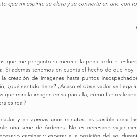
o que mi espíritu se eleva y se convierte en uno con t
                 
s que me pregunto si merece la pena todo el esfuerz
afía. Si además tenemos en cuenta el hecho de que hoy,
ta la creación de imágenes hasta puntos insospechados 
io, ¿qué sentido tiene? ¿Acaso el observador se llega a p
que mira la imagen en su pantalla, cómo fue realizada?
era es real?
ador y en apenas unos minutos, es posible crear las 
lo una serie de órdenes. No es necesario viajar cien
ecesario caminar y esperar a la posición del sol duran