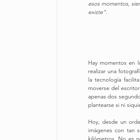
esos momentos, sient
existe
".
Hay momentos en lo
realizar una fotogr
la tecnología facili
moverse del escritor
apenas dos segundos 
plantearse si ni siqui
Hoy, desde un orden
imágenes con tan so
kilómetros. No es n