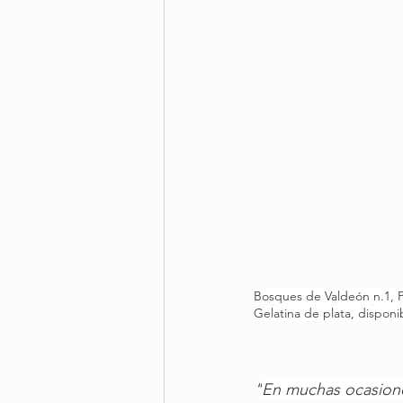
B
osques de Valdeón n.1, P
G
elatina de plata, disponi
"
En muchas ocasione