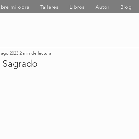
bre mi obra
Talleres
Libros
Autor
Blog
 ago 2023
2 min de lectura
 Sagrado