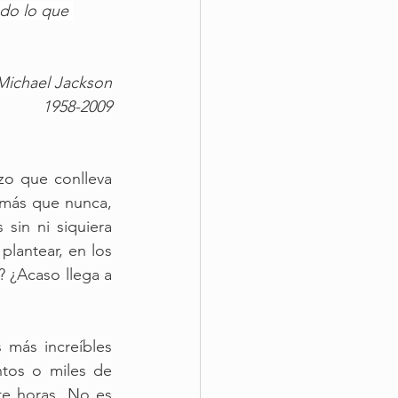
odo lo que 
     Michael Jackson
1958-2009
o que conlleva 
 más que nunca, 
sin ni siquiera 
lantear, en los 
 ¿Acaso llega a 
más increíbles 
tos o miles de 
te horas. No es 