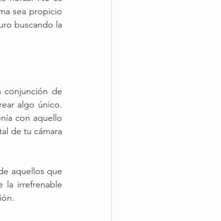
ma sea propicio 
curo buscando la 
 conjunción de 
ear algo único. 
nía con aquello 
tal de tu cámara 
de aquellos que 
a irrefrenable 
ión.