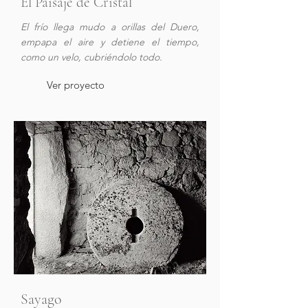
El Paisaje de Cristal
El frío llega mudo a orillas del Duero,
empapa el aire y detiene el tiempo,
como un velo, cubriéndolo todo.
Ver proyecto
Sayago