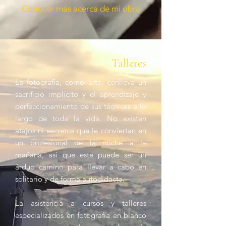
Conocer más acerca de mi obra
Talleres
La fotografía, como arte, conlleva un
sacrificio implícito y el aprendizaje y
perfeccionamiento de sus técnicas a lo
largo de toda la vida. No existen
atajos ni secretos que le conviertan en
un profesional de la noche a la
mañana, así que este puede ser un
árduo camino para llevar a cabo en
solitario y de forma autodidacta.
La asistencia a cursos y talleres
especializados en fotografía en blanco