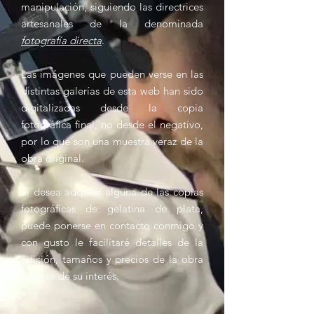
manipulación, siguiendo las directrices
artesanales de la denominada
fotografía directa
.
Las imágenes que pueden verse en las
distintas galerías de esta web han sido
digitalizadas desde la copia
fotográfica final, no desde el negativo,
por lo que son una muestra veraz de la
obra original.
Si desea adquirir alguna de las copias
fotográficas de gelatina de plata,
puede ponerse en contacto conmigo y
con gusto le facilitaré detalles de la
edición, tamaños y precios de la obra
u obras de su interés.