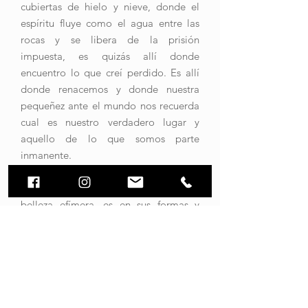
cubiertas de hielo y nieve, donde el
espíritu fluye como el agua entre las
rocas y se libera de la prisión
impuesta, es quizás allí donde
encuentro lo que creí perdido. Es allí
donde renacemos y donde nuestra
pequeñez ante el mundo nos recuerda
cual es nuestro verdadero lugar y
aquello de lo que somos parte
inmanente.
Es en el viaje de las nubes, en su
belleza efímera, es en sus formas y
elegancia donde encuentro el
equilibrio que acaricia los montes, que
juega con las texturas en la piedra, con
la luz en los valles y con el reflejo de
los lagos.