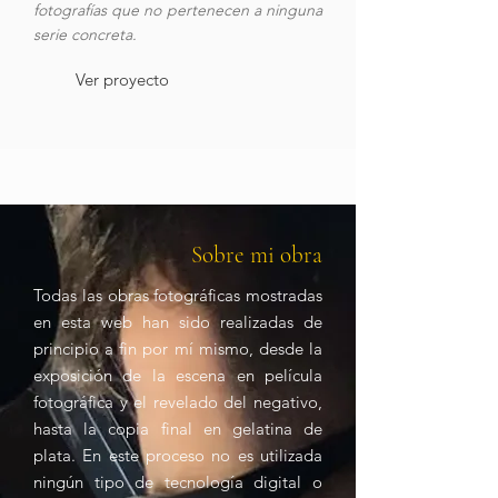
fotografías que no pertenecen a ninguna
serie concreta.
Ver proyecto
Sobre mi obra
Todas las obras fotográficas mostradas
en esta web han sido realizadas de
principio a fin por mí mismo, desde la
exposición de la escena en película
fotográfica y el revelado del negativo,
hasta la copia final en gelatina de
plata. En este proceso no es utilizada
ningún tipo de tecnología digital o