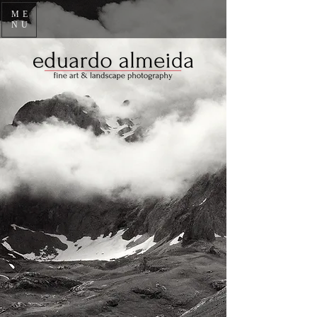
ME
NU